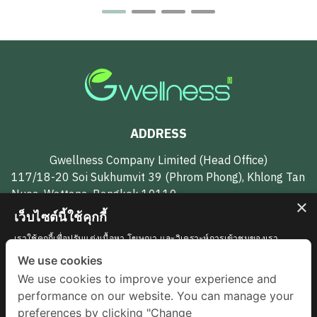
ADDRESS
Gwellness Company Limited (Head Office)
117/18-20 Soi Sukhumvit 39 (Phrom Phong), Khlong Tan
Nuea, Wattana, Bangkok 10110
×
เว็บไซต์นี้ใช้คุกกี้
CONTACT US
เราใช้คุกกี้เพื่อปรับแต่งเนื้อหา โฆษณา และวิเคราะห์การเข้าชมของเรา
นอกจากนี้เรายังแบ่งปันข้อมูลเกี่ยวกับการใช้งานไซต์ของเรากับพันธมิตรการ
We use cookies
062-594-7951
โฆษณาและการวิเคราะห์ของเราซึ่งอาจรวมเข้ากับข้อมูลอื่น ๆ ที่คุณมอบให้
We use cookies to improve your experience and
หรือที่พวกเขารวบรวมจากการใช้บริการของพวกเขา
รายละเอียดเพิ่มเติม
gwellnessth@gmail.com
performance on our website. You can manage your
จำเป็นอย่างยิ่ง
ประสิทธิภาพในการทำงาน
preferences by clicking "Change