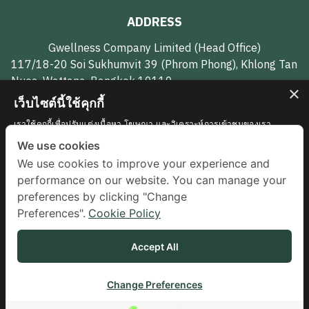
ADDRESS
Gwellness Company Limited (Head Office)
117/18-20 Soi Sukhumvit 39 (Phrom Phong), Khlong Tan
Nuea, Wattana, Bangkok 10110
×
เว็บไซต์นี้ใช้คุกกี้
CONTACT US
เราใช้คุกกี้เพื่อปรับแต่งเนื้อหา โฆษณา และวิเคราะห์การเข้าชมของเรา
นอกจากนี้เรายังแบ่งปันข้อมูลเกี่ยวกับการใช้งานไซต์ของเรากับพันธมิตรการ
We use cookies
062-594-7951
โฆษณาและการวิเคราะห์ของเราซึ่งอาจรวมเข้ากับข้อมูลอื่น ๆ ที่คุณมอบให้
We use cookies to improve your experience and
หรือที่พวกเขารวบรวมจากการใช้บริการของพวกเขา
รายละเอียดเพิ่มเติม
gwellnessth@gmail.com
performance on our website. You can manage your
จำเป็นอย่างยิ่ง
ประสิทธิภาพในการทำงาน
preferences by clicking "Change
FOLLOW US
Preferences".
Cookie Policy
การกำหนดเป้าหมาย
ฟังก์ชั่น
Accept All
ไม่ได้แยกประเภท
แสดงรายละเอียด
Change Preferences
© 2024 Gwellness All Rights Reserved.
Terms & Conditions
ยอมรับทั้งหมด
ปฏิเสธทั้งหมด
Contact us