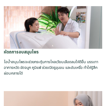
หัตถการอบสมุนไพร
ไอน้ำสมุนไพรจะช่วยกระตุ้นการไหลเวียนเลือดลมให้ดีขึ้น บรรเทา
อาการหวัด ขัดจมูก ภูมิแพ้ ช่วยเปิดรูขุมขน และขับเหงื่อ ทำให้รู้สึก
ผ่อนคลายได้