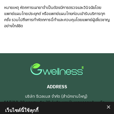
หมายเหตุ หัตถการเผายาจำเป็นต้องมีการตรวจและวินิจฉัยโดย
แพทย์แผนไทยประยุกต์ หรือแพทย์แผนไทยก่อนเข้ารับบริการทุก
ครั้ง รวมไปถึงการทำหัตถการนี้ทำและควบคุมโดยแพทย์ผู้เชี่ยวชาญ
อย่างใกล้ชิด
ADDRESS
บริษัท จีเวลเนส จำกัด (สำนักงานใหญ่)
117/18-20 ซอยสุขุมวิท 39 (พร้อมพงษ์), แขวงคลองตันเหนือ
×
เขตวัฒนา กรุงเทพมหานคร 10110
เว็บไซต์นี้ใช้คุกกี้