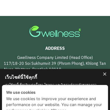
ADDRESS
Gwellness Company Limited (Head Office)
117/18-20 Soi Sukhumvit 39 (Phrom Phong), Khlong Tan
Nuea, Wattana, Bangkok 10110
×
เว็บไซต์นี้ใช้คุกกี้
CONTACT US
เราใช้คุกกี้เพื่อปรับแต่งเนื้อหา โฆษณา และวิเคราะห์การเข้าชมของเรา
นอกจากนี้เรายังแบ่งปันข้อมูลเกี่ยวกับการใช้งานไซต์ของเรากับพันธมิตรการ
We use cookies
062-594-7951
โฆษณาและการวิเคราะห์ของเราซึ่งอาจรวมเข้ากับข้อมูลอื่น ๆ ที่คุณมอบให้
We use cookies to improve your experience and
หรือที่พวกเขารวบรวมจากการใช้บริการของพวกเขา
รายละเอียดเพิ่มเติม
gwellnessth@gmail.com
performance on our website. You can manage your
จำเป็นอย่างยิ่ง
ประสิทธิภาพในการทำงาน